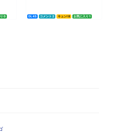
り 0
DL 45
コメント 2
キュン! 8
お気に入り 1