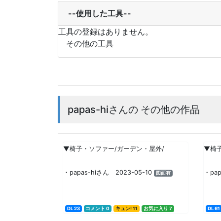
--使用した工具--
工具の登録はありません。
その他の工具
papas-hiさんの その他の作品
▼椅子・ソファー/ガーデン・屋外/
▼椅
・papas-hiさん 2023-05-10
・pap
図面有
DL 23
コメント 0
キュン! 11
お気に入り 7
DL 61