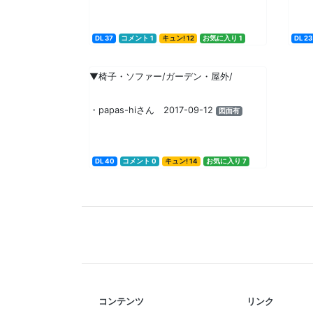
DL 37
コメント 1
キュン! 12
お気に入り 1
DL 23
▼椅子・ソファー/ガーデン・屋外/
・papas-hiさん 2017-09-12
図面有
DL 40
コメント 0
キュン! 14
お気に入り 7
コンテンツ
リンク