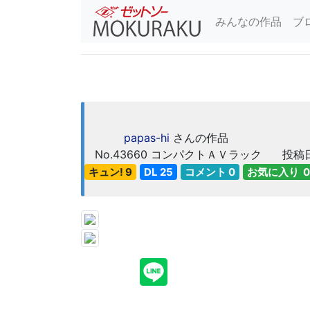
みんなの作品
ブ
papas-hi
さんの作品
No.43660
コンパクトＡＶラック
投稿日
キュン! 9
DL 25
コメント 0
お気に入り 0