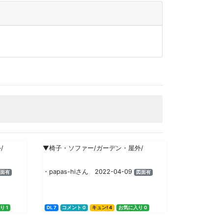
/
▼椅子・ソファー/ガーデン・屋外/
・papas-hiさん 2022-04-09
面有
図面有
り 1
DL 7
コメント 0
キュン! 4
お気に入り 0