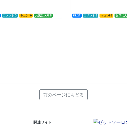
コメント 0
キュン! 9
お気に入り 5
DL 27
コメント 5
キュン! 6
お気に入
前のページにもどる
関連サイト